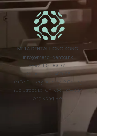
META DENTAL HONG KONG
info@meta-dental.hk
+852 694 060 62
Workspace#A09, 9F,
Ka To Factory Building, 2 Cheng
Yue Street, Lai Chi Kok , Kowloon
Hong Kong, PRC