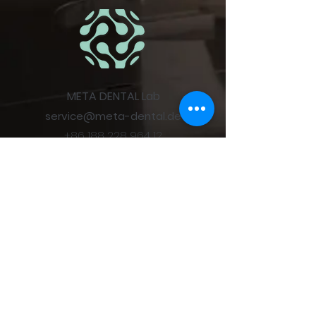
META DENTAL Lab
service@meta-dental.de
+86 188 228 964 12
401, Building B1, Hao Cheng He
Ping Industrial Park, 66 He Xiu
West Rd, Zhan Cheng
Community,
Fu Hai Avenue, Bao’an District
Shen Zhen City, PRC