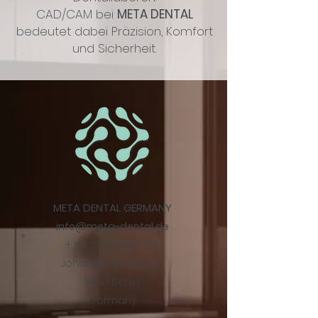
CAD/CAM bei
META DENTAL
bedeutet dabei Präzision, Komfort
und Sicherheit.
META DENTAL GERMANY
info@meta-dental.de
+
49 30 31 80 67 60
Johannisberger Str. 1
14197 Berlin
Germany